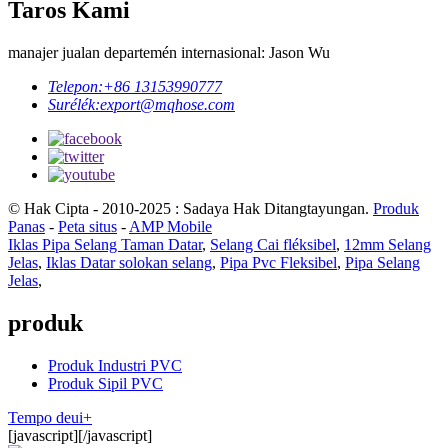
Taros Kami
manajer jualan departemén internasional: Jason Wu
Telepon:
+86 13153990777
Surélék:
export@mqhose.com
© Hak Cipta - 2010-2025 : Sadaya Hak Ditangtayungan.
Produk
Panas
-
Peta situs
-
AMP Mobile
Iklas Pipa Selang Taman Datar
,
Selang Cai fléksibel
,
12mm Selang
Jelas
,
Iklas Datar solokan selang
,
Pipa Pvc Fleksibel
,
Pipa Selang
Jelas
,
produk
Produk Industri PVC
Produk Sipil PVC
Tempo deui+
[javascript]
[/javascript]