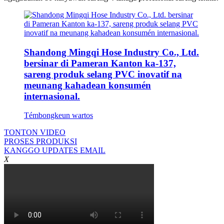
Shandong Mingqi Hose Industry Co., Ltd.
bersinar di Pameran Kanton ka-137,
sareng produk selang PVC inovatif na
meunang kahadean konsumén
internasional.
Témbongkeun wartos
TONTON VIDEO
PROSES PRODUKSI
KANGGO UPDATES EMAIL
X