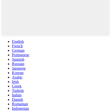
English
French
German
Portuguese
Spanish
Russian
Japanese
Korean
Arabic
Irish
Greek
Turkish
Italian
Danish
Romanian
Indonesian