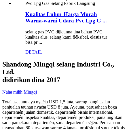
Kualitas Luhur Harga Murah
Warna-warni Udara Pvc Lpg G ...
selang gas PVC dijieunna tina bahan PVC
kualitas alus, selang kami fléksibel, elastis tur
bisa pr ...
DETAIL
Shandong Mingqi selang Industri Co.,
Ltd.
didirikan dina 2017
Naha milih Mingqi
Total aset anu aya nyaéta USD 1,5 juta, sareng panghasilan
penjualan taunan nyaéta USD 8 juta. Ayeuna, parusahaan boga
departemén jualan domestik, departemén bisnis internasional,
departemén inspeksi kualitas, departemén produksi, panalungtikan
sarta pamekaran departemén, sarta departemén séjén. Perusahaan
ngagaduhan 80 karyawan sareng 4 tanaga profésional sareng téknis.