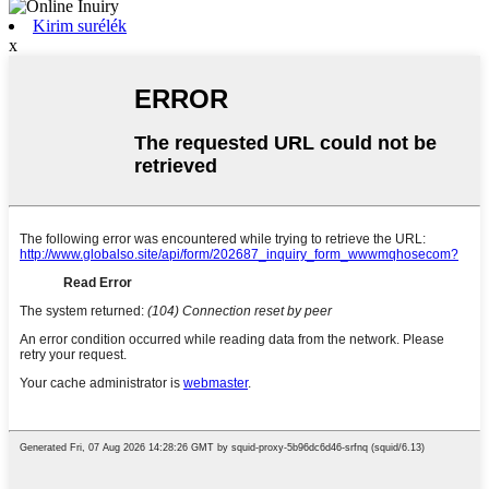
Kirim surélék
x